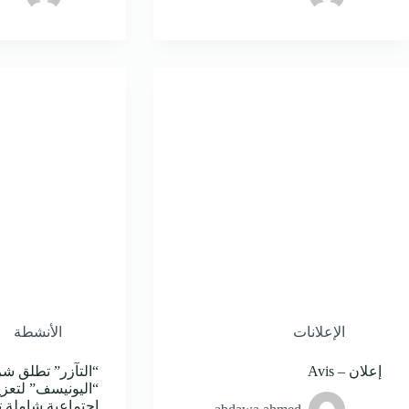
الإعلانات
الأنشطة
إعلان – Avis
“التآزر” تطلق شر
“اليونيسف” لتعزي
اجتماعية شاملة ت