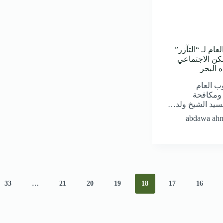
لعام لـ “التآزر”
ن الاجتماعي
 البحر
ب العام
ومكافحة
السيد الشيخ ولد…
abdawa ah
33
…
21
20
19
18
17
16