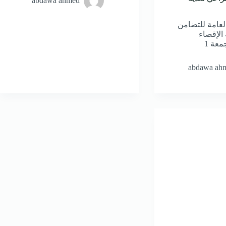
abdawa ahmed
العامة للتضامن
الإقصاء
“التآزر”، اليوم الجمعة 1
abdawa ah