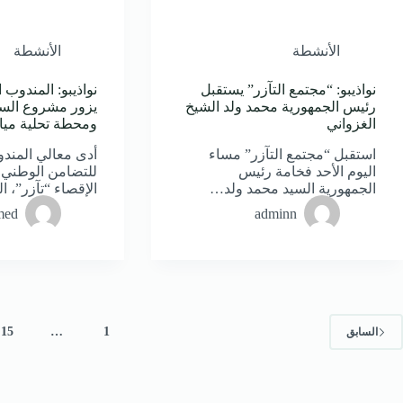
الأنشطة
الأنشطة
نواذيبو: “مجتمع التآزر” يستقبل
نواذيبو: المندوب ا
رئيس الجمهورية محمد ولد الشيخ
يزور مشروع السك
الغزواني
ومحطة تحلية مياه
استقبل “مجتمع التآزر” مساء
أدى معالي المندو
اليوم الأحد فخامة رئيس
للتضامن الوطني 
الجمهورية السيد محمد ولد…
الإقصاء “تآزر”، 
med
adminn
15
…
1
السابق