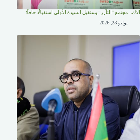
ألاك.. مجتمع “التآزر” يستقبل السيدة الأولى استقبالًا حافلًا
يوليو 28, 2026