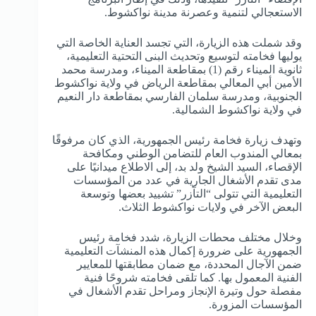
الاستعجالي لتنمية وعصرنة مدينة نواكشوط.
وقد شملت هذه الزيارة، التي تجسد العناية الخاصة التي
يوليها فخامته لتوسيع وتحديث البنى التحتية التعليمية،
ثانوية الميناء رقم (1) بمقاطعة الميناء، ومدرسة محمد
الأمين أبي المعالي بمقاطعة الرياض في ولاية نواكشوط
الجنوبية، ومدرسة سلمان الفارسي بمقاطعة دار النعيم
في ولاية نواكشوط الشمالية.
وتهدف زيارة فخامة رئيس الجمهورية، الذي كان مرفوقًا
بمعالي المندوب العام للتضامن الوطني ومكافحة
الإقصاء، السيد الشيخ ولد بد، إلى الاطلاع ميدانيًا على
مدى تقدم الأشغال الجارية في عدد من المؤسسات
التعليمية التي تتولى “التآزر” تشييد بعضها وتوسعة
البعض الآخر في ولايات نواكشوط الثلاث.
وخلال مختلف محطات الزيارة، شدد فخامة رئيس
الجمهورية على ضرورة إكمال هذه المنشآت التعليمية
ضمن الآجال المحددة، مع ضمان مطابقتها للمعايير
الفنية المعمول بها. كما تلقى فخامته شروحًا فنية
مفصلة حول وتيرة الإنجاز ومراحل تقدم الأشغال في
المؤسسات المزورة.