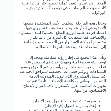
المختار ولد عبدي، تنفيذ عملية تجميع أكثر من 12 قرية
كانت مهددة بالفيضانات في تجمع تاگه الجديد بولاية
كوركول.
وخلال هذه المرحلة، تسلمت الأسر المستفيدة قطعها
الأرضية في إطار عملية منظمة وشفافة، جرى فيها
اعتماد قرعة علنية لتوزيع القطع، تجسيدًا لمبدأ المساواة
والإنصاف، كما استفادت كل أسرة من دعم نقدي
مخصص لمواكبة الاستقرار في التجمع الجديد، إضافة
إلى مساعدات غذائية دعمًا للمرحلة الانتقالية.
ويأتي هذا التجمع في إطار رؤية متكاملة تهدف إلى
توفير بيئة سكنية آمنة ومهيأة، حيث تم تخصيص 536
قطعة أرضية مستصلحة ومهيأة، مع شق الطرق وتسوية
المساحات وتوفير فضاءات مخصصة للمرافق الجماعية،
كما يشمل المشروع، الذي تتولى المندوبية العامة
للتضامن الوطني ومكافحة الإقصاء “التآزر” تنفيذه،
تجهيزات أساسية تعزز الاستقرار الاجتماعي والاندماج
الاقتصادي، من بينها:
مدرسة ابتدائية من 6 فصول (قيد الإنجاز)
إعدادية من 4 فصول (قيد الإنجاز)
مسجد ومحظرة وسكن للإمام (قيد الإنجاز)