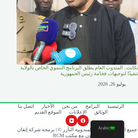
تكانت.. المندوب العام يطلق البرنامج التنموي الخاص بالولاية
تنفيذًا لتوجيهات فخامة رئيس الجمهورية
يوليو 26, 2026
الرئيسية
البرامج
من نحن
الأخبار
اتصل بنا
الوثائق
الإعلانات
الموقع القديم
Arabic
جميع الحقوق محفوظة لمندوبية التآزر © | برمجة شركة إتقان
بالتعاون مع مكتب
RCM