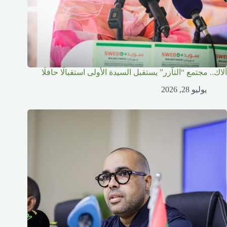
ألاك.. مجتمع “التآزر” يستقبل السيدة الأولى استقبالًا حافلًا
يوليو 28, 2026