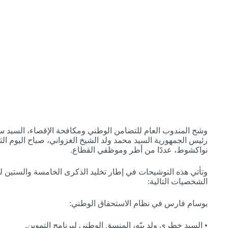
وشح المندوب العام للتضامن الوطني ومكافحة الإقصاء، السيد س
رئيس الجمهورية السيد محمد ولد الشيخ الغزواني، صباح اليوم الثلاث
نواكشوط، عددًا من أطر وموظفي القطاع.
وتأتي هذه التوشيحات في إطار تخليد الذكرى الخامسة والستين ل
الشخصيات التالية:
بوسام فارس في نظام الاستحقاق الوطني:
• السيد خطري ولد بيّه، المنسق الوطني لبرنامج التموين.