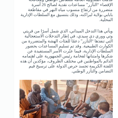
الإقصاء “التآزر” مساعدات نقدية لصالح 26 أسرة
متضررة من ارتفاع منسوب مياه النهر في مقاطعة
بابابي بولاية لبراكنه، وذلك بتنسيق مع السلطات الإدارية
المحلية.
ويأتي هذا التدخل الميداني، الذي شمل أسرًا من قريتي
وتي ووري دي سيدي، في إطار التدخلات الاستعجالية
التي تنفذها “التآزر” دعمًا للفئات الهشة والمتضررة من
الكوارث الطبيعية. وقد تم تسليم المساعدات بحضور
السلطات الإدارية، فيما عبّرت الأسر المستفيدة عن
شكرها وامتنانها لفخامة رئيس الجمهورية على اهتمامه
الدائم بالمواطنين في مختلف الظروف، مؤكدين أن هذه
اللفتة الكريمة تجسد حرص الدولة على ترسيخ قيم
التضامن والتآزر الوطني.