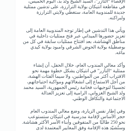
الإقصاء “التآزر”، السيد الشيخ ولد بد، اليوم الخميس،
في مقاطعة انتيكان بولاية الترارزة، على تدشين ممثلية
جديدة للمندوبية العامة، ستغطي ولايتي الترارزة
ولبراكنه.
ويأتي هذا التدشين في إطار توجه المندوبية العامة إلى
تعزيز حضورها الميداني عبر فتح ممثليات داخلية في
مناطق الهشاشة، بعد افتتاح ممثليات سابقة في كل من
بوصطيلة بولاية الحوض الشرقي وامبود بولاية كيدي
ماغه.
وأكد معالي المندوب العام، خلال الحفل، أن إنشاء
ممثلية “التآزر” في انتيكان يشكل خطوة مهمة نحو
الاقتراب أكثر من المواطنين، ولا سيما الفئات الهشة،
من أجل الاستماع إلى انشغالاتهم ومواكبة احتياجاتهم،
تجسيدًا لتوجيهات فخامة رئيس الجمهورية، السيد محمد
ولد الشيخ الغزواني، الرامية إلى تعزيز العدالة
الاجتماعية والتكافل الوطني.
وفي إطار نفس الزيارة، وضع معالي المندوب العام
حجر الأساس لإقامة مدرسية في انتيكان ستستوعب
نحو 250 طالبًا من المتفوقين وأبناء الأسر الأكثر هشاشة.
وستُشيّد هذه الإقامة وفق المعايير المعتمدة لدى