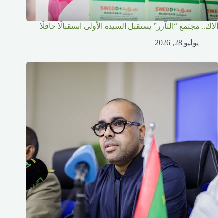
ألاك.. مجتمع “التآزر” يستقبل السيدة الأولى استقبالًا حافلًا
يوليو 28, 2026