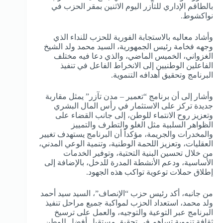
بالطاقم الإداري للتآزر اليوم الاثنين بمقر الحزب في
نواكشوط.
وأشاد معاليه بالاستجابة الفورية للحزب للنداء الذي
وجهه فخامة رئيس الجمهورية، السيد محمد ولد الشيخ
الغزواني، الخميس الماضي، والذي دعا فيه مختلف
الفاعلين الوطنيين إلى الانخراط الفاعل في تنفيذ
البرنامج وتحقيق أهدافه التنموية.
وأشار إلى أن برنامج “تعمير – مدن تآزر” يمثل مقاربة
جديدة تركز على الاستثمار في رأس المال البشري
وتعزيز روح الانتماء للوطن، إلى جانب القضاء على
الظواهر السلبية مثل الغلو والتطرف والتمييز
والمخدرات والجريمة، مؤكداً أن البرنامج يستهدف تغيير
العقليات، وتعزيز اللحمة الوطنية، وتنمية الوعي المدني،
من خلال تحسين البنية التحتية، وتوفير الخدمات
الأساسية، ودعم الأنشطة المدرة للدخل، بالإضافة إلى
إطلاق حملات توعوية تواكب هذه الجهود.
من جانبه، أكد رئيس حزب “الإنصاف”، السيد سيد أحمد
ولد محمد، استعداد الحزب لمواكبة جميع مراحل تنفيذ
البرنامج عبر التوعية والتوجيه، والعمل على ترسيخ
ثقافة تنموية تساهم في تحقيق مستقبل أفضل للوطن