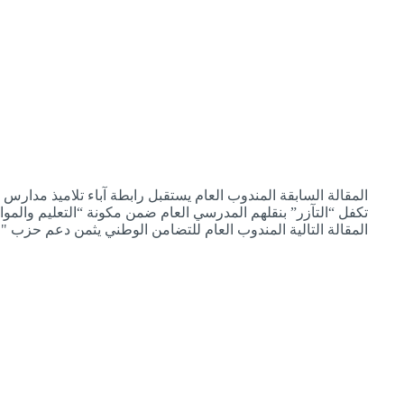
ال
مقالة
السابقة
المندوب العام يستقبل رابطة آباء تلاميذ مدارس 
تكفل “التآزر” بنقلهم المدرسي العام ضمن مكونة “التعليم والموا
ال
مقالة
التالية
المندوب العام للتضامن الوطني يثمن دعم حزب "ال