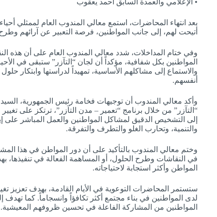
• الإعلامي والعمدة السابق أحمد يعقوب
بعد انتهاء المحاضرات، استمع معالي المندوب العام لممثلي أحيا
أتيحت لهم، إلى جانب المواطنين، فرصة التعبير عن آرائهم وطرح 
وفي ختام المداخلات، شدد معالي المندوب العام على أن هذه 
المواطنين بكل شفافية، مؤكداً أن لجان “التآزر” ستبقى في الأحي
والاستماع إلى مشاكلهم الأساسية، تمهيداً لدراستها وابتكار حلول 
أنفسهم.
وأكد معالي المندوب أن توجيهات فخامة رئيس الجمهورية، السيد م
“التآزر” من خلال برنامج “تعمير – مدن التآزر”، ترتكز على تغيير 
إلى التشخيص الدقيق لمشاكل المواطنين والعمل المباشر على إي
والتنمية، وتحارب الغلو والتطرف والتفرقة.
وختم معالي المندوب بالتأكيد على أن دور المواطن في هذا ال
في النقاشات وطرح الحلول، أو المساهمة الفعالة في تنفيذها، ب
المواطن وأكثر استجابة لاحتياجاته.
ستستمر المحاضرات التوعوية في الأيام القادمة، بهدف تعزيز تغيي
لدى المواطنين في بناء مجتمع أكثر تكافؤاً وانسجاماً. كما تهدف إ
المواطنين من المشاركة الفاعلة في تحسين ظروفهم المعيشية.