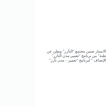
الامتياز ضمن مجتمع “التآزر” ويعلن عن
طنة” من برنامج “تعمير-مدن التآزر”
إنصاف " لبرنامج “تعمير – مدن تآزر”