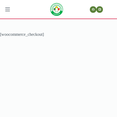
Passer
au
contenu
[woocommerce_checkout]