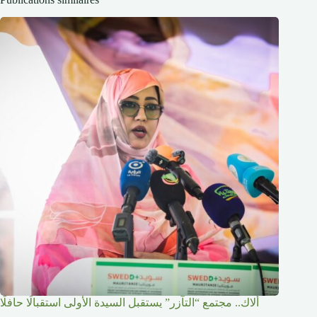
ألاك.. مجتمع “التآزر” يستقبل السيدة الأولى استقبالًا حافلًا