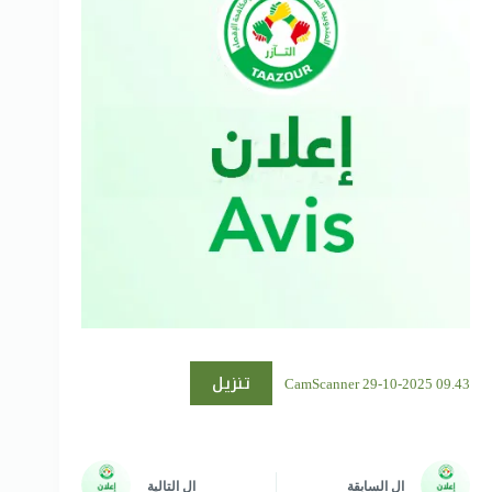
تنزيل
CamScanner 29-10-2025 09.43
ال
السابقة
ال
التالية