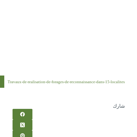
Travaux-de-realisation-de-forages-de-reconnaissance-dans-15-localites
شارك