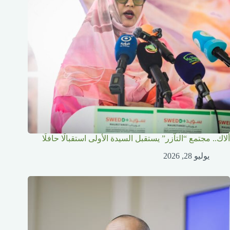
ألاك.. مجتمع “التآزر” يستقبل السيدة الأولى استقبالًا حافلًا
يوليو 28, 2026