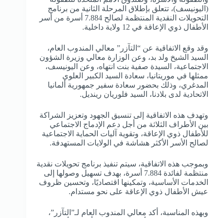
(اليونيسف)، تتعلق بإطلاق المرحلة الثانية من برنامج
التحويلات النقدية المنتظمة لصالح 7.884 أسرة من أسر
الأطفال ذوي الإعاقة في 12 ولاية داخلية.
وقد وقع الاتفاقية عن “التآزر” معالي المندوب العام،
السيد الشيخ ولد بد، وعن الوزارة معالي وزيرة الشؤون
الاجتماعية، السيدة صفية بنت انتهاه، وعن اليونيسف،
ممثلها في موريتانيا، سعادة السيد الكبير العلوي
المدغري، وذلك بحضور سعادة سفير جمهورية ألمانيا
الاتحادية لدى بلادنا، السيد فلوريان رينديل.
وتهدف هذه الاتفاقية إلى تنسيق الجهود وتعزيز الشراكة
بين الأطراف الثلاثة من أجل دعم الإدماج الاجتماعي
للأطفال ذوي الإعاقة، وتقوية آليات الحماية الاجتماعية
لصالح الأسر الأكثر هشاشة في الولايات المستهدفة.
وبموجب هذه الاتفاقية، سيتم تنفيذ برنامج تحويلات نقدية
منتظمة لفائدة 7.884 أسرة، بهدف تسهيل وصولها إلى
الخدمات الأساسية، وتمكينها اقتصاديًا، وتحسين ظروف
عيش الأطفال ذوي الإعاقة على نحو مستدام.
وبهذه المناسبة، أكد معالي المندوب العام لـ”التآزر”،