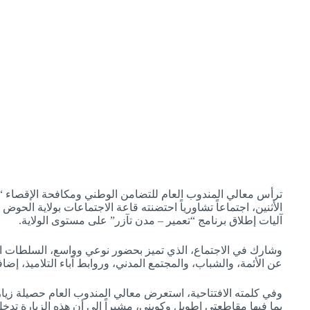
ترأس معالي المندوب العام للتضامن الوطني ومكافحة الإقصاء “ال
الأثنين، اجتماعاً تشاورياً احتضنته قاعة الاجتماعات بولاية ال
آليات إطلاق برنامج “تعمير – مدن تآزر” على مستوى الولاية.
وشارك في الاجتماع، الذي تميز بحضور نوعي وواسع، السلطات الإد
عن الأئمة، والشباب، والمجتمع المدني، وروابط آباء التلاميذ، إضا
وفي كلمته الافتتاحية، استعرض معالي المندوب العام حصيلة زيارت
بما فيها مقاطعتي اطويل وكوبني، مشيراً إلى أن هذه الزيارة تدخ