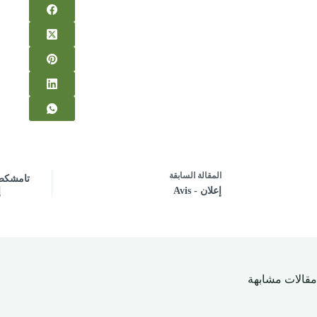
ال
مقالة
السابقة
تامشكط:
إعلان - Avis
إ
مقالات مشابهة