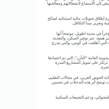
عي إلى الاستماع لانشغالاتهم ومعالجتها
ة إطلاق تحويلات مالية استثنائية لصالح
 وتعزيز مبدأ التكافل.
راً في مدينة اطويل، موضحاً أنها
 هشة، عبر توفير السكن، والتغذية،
ة التي أُطلقت في كوبني، والتي تندرج
وبية العامة “التآزر”، التي تم اعتمادها
وية شاملة ترتكز على تمويل المشاريع المدرة
اشرة.
ية الحوض الغربي، في مجالات التعليم،
يات توضح أثر هذه التدخلات في تحسين
العشوائي، ودعم التجمعات السكنية