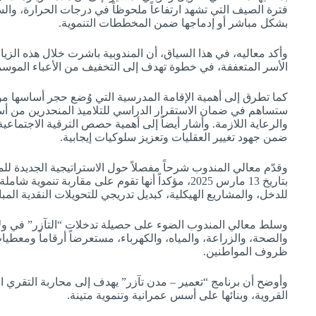
فترة الصيف التي تشهد ارتفاعاً ملحوظاً في درجات الحرارة، والس
بشكل مباشر أو إدماجها ضمن المخططات التنموية.
وأكد معاليه، في هذا السياق، أن المندوبية باشرت خلال هذه الزيار
الأسر المتعففة، في خطوة تهدف إلى التخفيف من الأعباء الموسمية
كما تطرق إلى أهمية الإقامة المدرسية التي وُضع حجر أساسها مؤخ
ستساهم في ضمان الاستقرار الدراسي للتلاميذ المنحدرين من أسر
والرعاية اللازمة. وأشار أيضاً إلى أهمية حصص الترقية الاجتماعي
ضمن جهود تغيير العقليات وتعزيز سلوكيات إيجابية.
وقدّم معالي المندوب شرحاً مفصلاً حول الاستراتيجية الجديدة للمند
بتاريخ 13 مارس 2025، مؤكداً أنها تقوم على مقاربة تنم
للدخل، والمشاريع الهيكلية، كبديل تدريجي للتحويلات النقدية المب
وسلط معالي المندوب الضوء على حصيلة تدخلات “التآزر” في ولا
والصحة، والزراعة، والمياه، والكهرباء، مستعرضاً أرقاماً ومعط
ظروف المواطنين.
وأوضح أن برنامج “تعمير – مدن تآزر” يهدف إلى محاربة التقري 
القروية، وبنائها على أسس عمرانية وتنموية متينة.