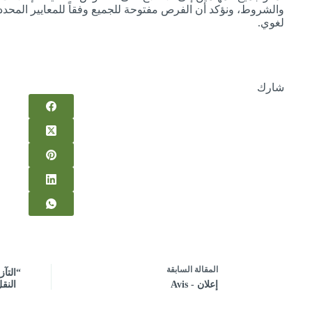
والشروط، ونؤكد أن الفرص مفتوحة للجميع وفقاً للمعايير المحدد
لغوي.
شارك
ال
مقالة
السابقة
“التآ
إعلان - Avis
النق