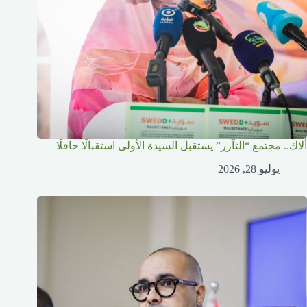
ألاك.. مجتمع “التآزر” يستقبل السيدة الأولى استقبالًا حافلًا
يوليو 28, 2026