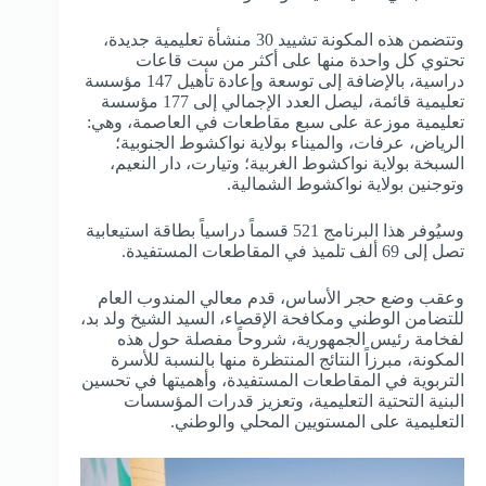
وتتضمن هذه المكونة تشييد 30 منشأة تعليمية جديدة،
تحتوي كل واحدة منها على أكثر من ست قاعات
دراسية، بالإضافة إلى توسعة وإعادة تأهيل 147 مؤسسة
تعليمية قائمة، ليصل العدد الإجمالي إلى 177 مؤسسة
تعليمية موزعة على سبع مقاطعات في العاصمة، وهي:
الرياض، عرفات، والميناء بولاية نواكشوط الجنوبية؛
السبخة بولاية نواكشوط الغربية؛ وتيارت، دار النعيم،
وتوجنين بولاية نواكشوط الشمالية.
وسيُوفر هذا البرنامج 521 قسماً دراسياً بطاقة استيعابية
تصل إلى 69 ألف تلميذ في المقاطعات المستفيدة.
وعقب وضع حجر الأساس، قدم معالي المندوب العام
للتضامن الوطني ومكافحة الإقصاء، السيد الشيخ ولد بد،
لفخامة رئيس الجمهورية، شروحاً مفصلة حول هذه
المكونة، مبرزاً النتائج المنتظرة منها بالنسبة للأسرة
التربوية في المقاطعات المستفيدة، وأهميتها في تحسين
البنية التحتية التعليمية، وتعزيز قدرات المؤسسات
التعليمية على المستويين المحلي والوطني.